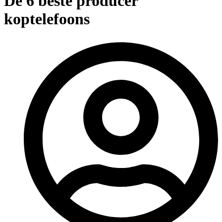
De 6 beste producer
koptelefoons