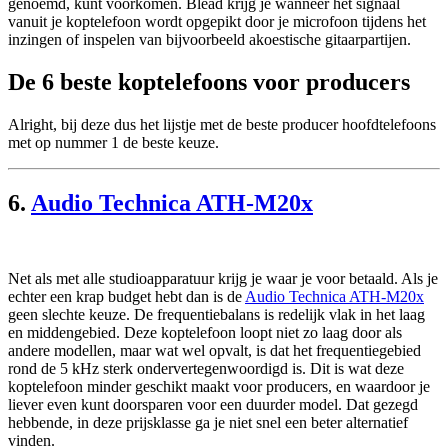
genoemd, kunt voorkomen. Blead krijg je wanneer het signaal
vanuit je koptelefoon wordt opgepikt door je microfoon tijdens het
inzingen of inspelen van bijvoorbeeld akoestische gitaarpartijen.
De 6 beste koptelefoons voor producers
Alright, bij deze dus het lijstje met de beste producer hoofdtelefoons
met op nummer 1 de beste keuze.
6.
Audio Technica ATH-M20x
Net als met alle studioapparatuur krijg je waar je voor betaald. Als je
echter een krap budget hebt dan is de
Audio Technica ATH-M20x
geen slechte keuze. De frequentiebalans is redelijk vlak in het laag
en middengebied. Deze koptelefoon loopt niet zo laag door als
andere modellen, maar wat wel opvalt, is dat het frequentiegebied
rond de 5 kHz sterk ondervertegenwoordigd is. Dit is wat deze
koptelefoon minder geschikt maakt voor producers, en waardoor je
liever even kunt doorsparen voor een duurder model. Dat gezegd
hebbende, in deze prijsklasse ga je niet snel een beter alternatief
vinden.