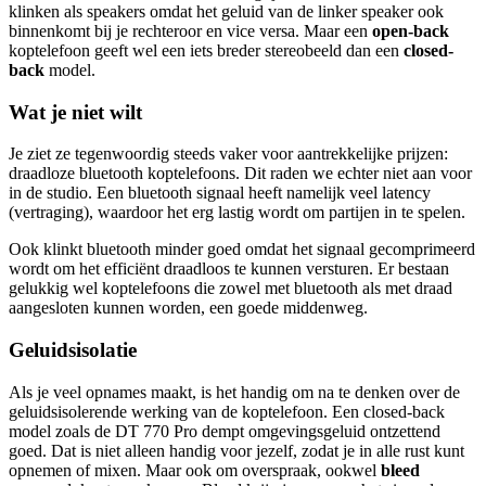
klinken als speakers omdat het geluid van de linker speaker ook
binnenkomt bij je rechteroor en vice versa. Maar een
open-back
koptelefoon geeft wel een iets breder stereobeeld dan een
closed-
back
model.
Wat je niet wilt
Je ziet ze tegenwoordig steeds vaker voor aantrekkelijke prijzen:
draadloze bluetooth koptelefoons. Dit raden we echter niet aan voor
in de studio. Een bluetooth signaal heeft namelijk veel latency
(vertraging), waardoor het erg lastig wordt om partijen in te spelen.
Ook klinkt bluetooth minder goed omdat het signaal gecomprimeerd
wordt om het efficiënt draadloos te kunnen versturen. Er bestaan
gelukkig wel koptelefoons die zowel met bluetooth als met draad
aangesloten kunnen worden, een goede middenweg.
Geluidsisolatie
Als je veel opnames maakt, is het handig om na te denken over de
geluidsisolerende werking van de koptelefoon. Een closed-back
model zoals de DT 770 Pro dempt omgevingsgeluid ontzettend
goed. Dat is niet alleen handig voor jezelf, zodat je in alle rust kunt
opnemen of mixen. Maar ook om overspraak, ookwel
bleed