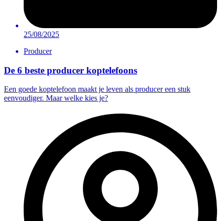
25/08/2025
Producer
De 6 beste producer koptelefoons
Een goede koptelefoon maakt je leven als producer een stuk
eenvoudiger. Maar welke kies je?