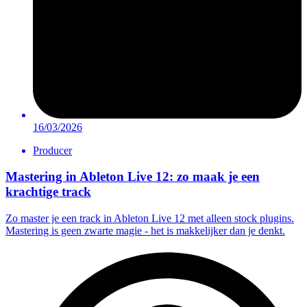
16/03/2026
Producer
Mastering in Ableton Live 12: zo maak je een
krachtige track
Zo master je een track in Ableton Live 12 met alleen stock plugins.
Mastering is geen zwarte magie - het is makkelijker dan je denkt.