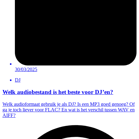
30/03/2025
DJ
Welk audiobestand is het beste voor DJ’en?
Welk audioformaat gebruik je als DJ? Is een MP3 goed genoeg? Of
ga je toch liever voor FLAC? En wat is het verschil tussen WAV en
AIFF?